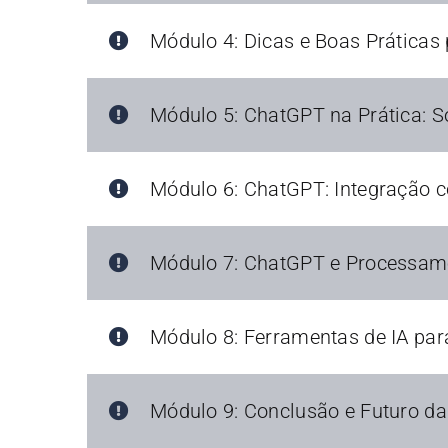
Módulo 4: Dicas e Boas Práticas 
Módulo 5: ChatGPT na Prática: S
Módulo 6: ChatGPT: Integração c
Módulo 7: ChatGPT e Processame
Módulo 8: Ferramentas de IA par
Módulo 9: Conclusão e Futuro da