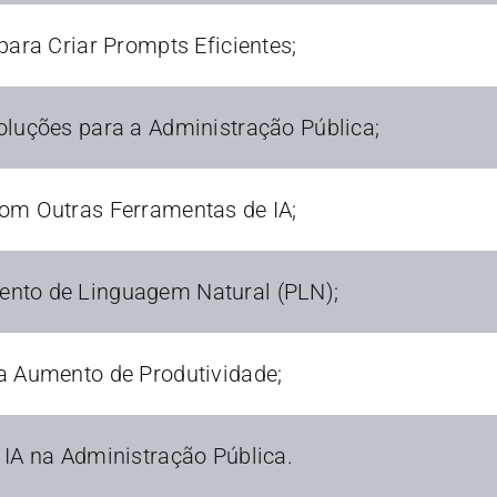
para Criar Prompts Eficientes;
oluções para a Administração Pública;
om Outras Ferramentas de IA;
nto de Linguagem Natural (PLN);
a Aumento de Produtividade;
 IA na Administração Pública.