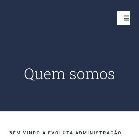
Ir
para
Toggl
o
Navig
conteúdo
Início
Projetos
Quem somos
Serviços
Quem somos
Clientes Aten
BEM VINDO A EVOLUTA ADMINISTRAÇÃO