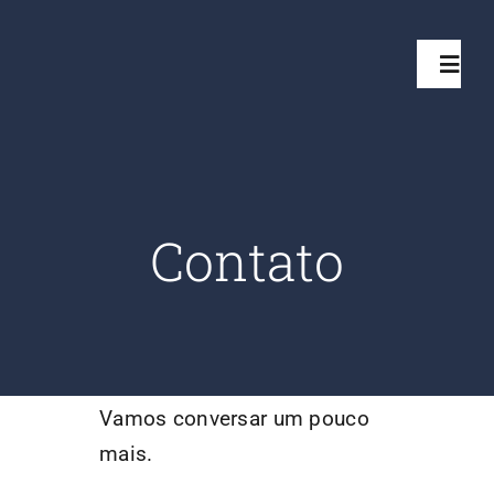
Ir
para
Toggl
o
Navig
conteúdo
Início
Projetos
Contato
Serviços
Quem somos
Vamos conversar um pouco
Clientes Aten
mais.