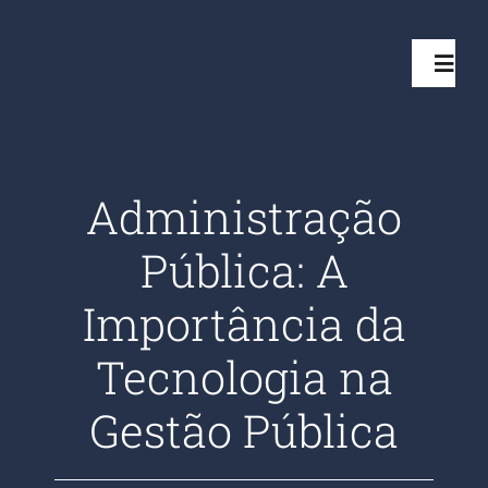
Ir
para
Toggl
o
Navig
conteúdo
Início
Administração
Projetos
Pública: A
Serviços
Importância da
Tecnologia na
Quem somos
Gestão Pública
Clientes Aten