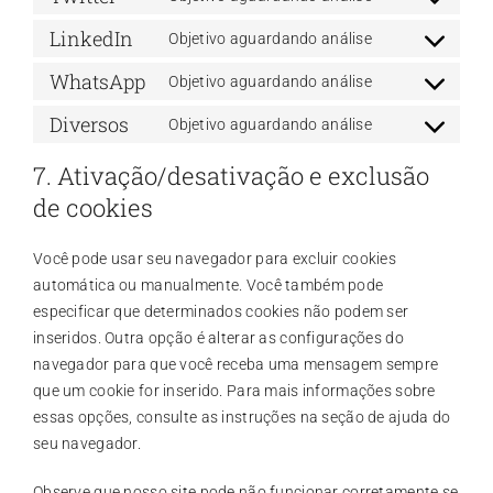
youtube
Consent
service
LinkedIn
to
Objetivo aguardando análise
facebook
Consent
service
WhatsApp
to
Objetivo aguardando análise
twitter
Consent
service
Diversos
to
Objetivo aguardando análise
linkedin
Consent
service
to
7. Ativação/desativação e exclusão
whatsapp
service
de cookies
diversos
Você pode usar seu navegador para excluir cookies
automática ou manualmente. Você também pode
especificar que determinados cookies não podem ser
inseridos. Outra opção é alterar as configurações do
navegador para que você receba uma mensagem sempre
que um cookie for inserido. Para mais informações sobre
essas opções, consulte as instruções na seção de ajuda do
seu navegador.
Observe que nosso site pode não funcionar corretamente se