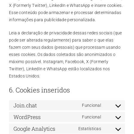
X (Formerly Twitter), LinkedIn e WhatsApp e insere cookies.
Esse conteúdo pode armazenar e processar determinadas
informações para publicidade personalizada.
Leia a declaração de privacidade dessas redes sociais (que
pode ser alterada regularmente) para saber o que elas
fazem com seus dados (pessoais) que processam usando
esses cookies. Os dados coletados são anonimizados o
máximo possível. Instagram, Facebook, X (Formerly
Twitter), LinkedIn e WhatsApp estão localizados nos
Estados Unidos.
6. Cookies inseridos
Join.chat
Funcional
Consent
WordPress
to
Funcional
Consent
service
Google Analytics
to
Estatísticas
join.chat
Consent