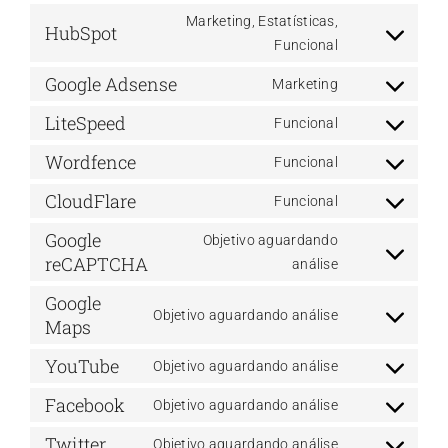
service
to
Marketing, Estatísticas,
wordpress
HubSpot
service
Consent
Funcional
google-
to
Google Adsense
Marketing
analytics
service
Consent
hubspot
LiteSpeed
to
Funcional
Consent
service
Wordfence
to
Funcional
google-
Consent
service
adsense
CloudFlare
to
Funcional
litespeed
Consent
service
Google
to
Objetivo aguardando
wordfence
reCAPTCHA
service
Consent
análise
cloudflare
to
Google
service
Objetivo aguardando análise
Maps
Consent
google-
to
recaptcha
YouTube
Objetivo aguardando análise
service
Consent
google-
Facebook
to
Objetivo aguardando análise
Consent
maps
service
Twitter
to
Objetivo aguardando análise