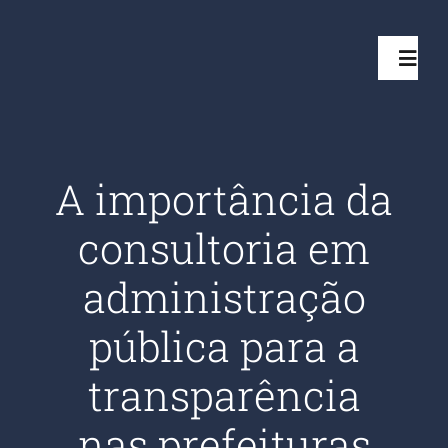
Ir
para
Toggl
o
Navig
conteúdo
Início
A importância da
Projetos
consultoria em
Serviços
administração
pública para a
Quem somos
transparência
Clientes Aten
nas prefeituras