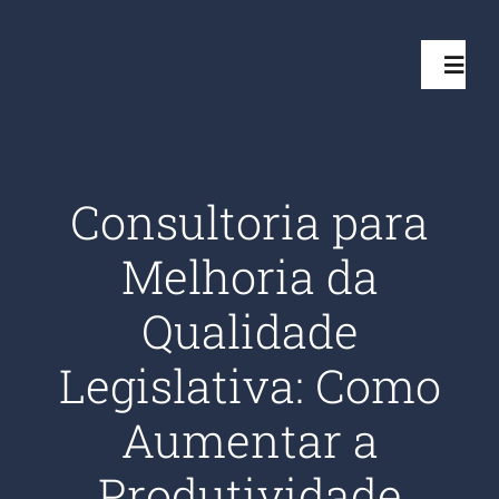
Ir
para
Toggl
o
Navig
conteúdo
Início
Consultoria para
Projetos
Melhoria da
Serviços
Qualidade
Legislativa: Como
Quem somos
Aumentar a
Clientes Aten
Produtividade