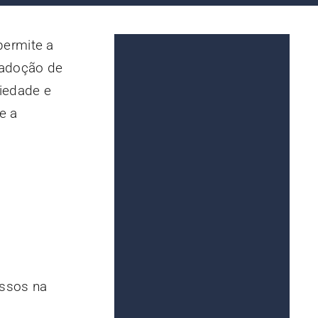
permite a
 adoção de
iedade e
e a
a
essos na