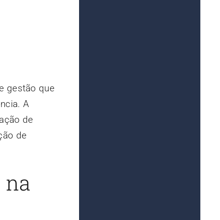
de gestão que
ncia. A
cação de
ção de
s na