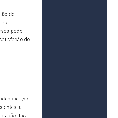
stão de
de e
essos pode
satisfação do
identificação
tentes, a
antação das