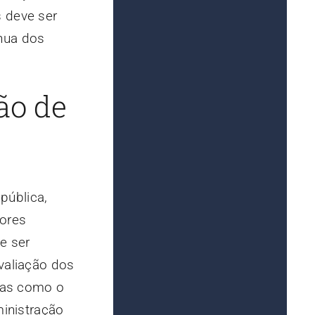
s deve ser
ínua dos
ão de
pública,
dores
e ser
valiação dos
ias como o
inistração