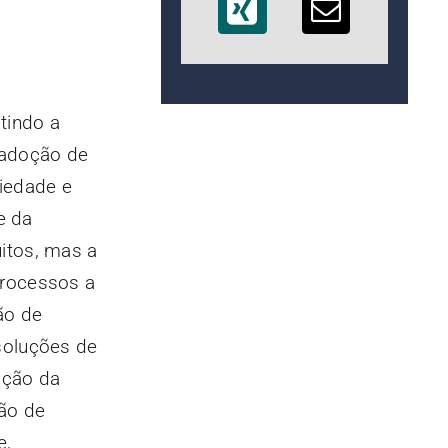
tindo a
 adoção de
iedade e
e da
itos, mas a
processos a
ão de
soluções de
oção da
ão de
e,