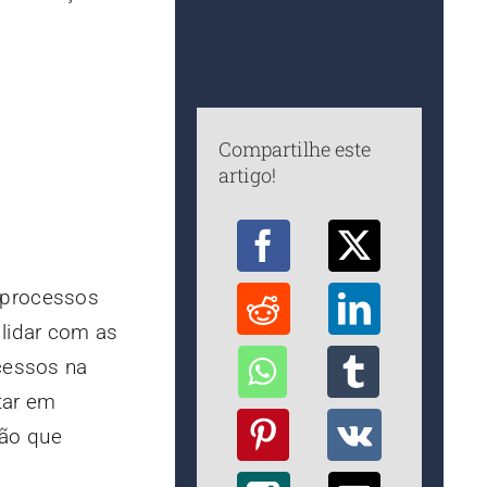
Compartilhe este
artigo!
 processos
 lidar com as
ocessos na
tar em
tão que