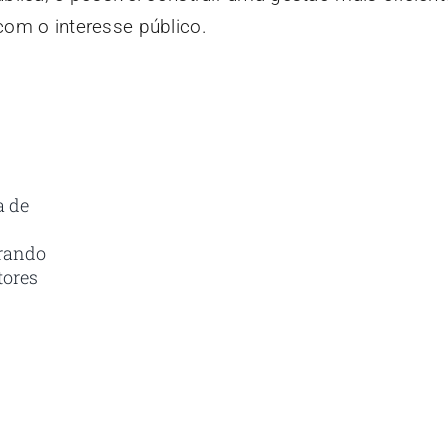
om o interesse público.
Receba em seu e-mail 
a de
Com as principais inovações e no
brando
tores