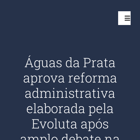
Ir
para
Toggl
o
Navig
conteúdo
Início
Águas da Prata
Projetos
aprova reforma
Serviços
administrativa
elaborada pela
Quem somos
Evoluta após
Clientes Aten
amplo debate na