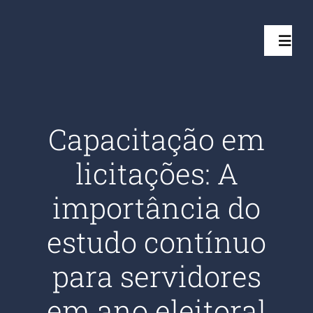
Ir
para
Toggl
o
Navig
conteúdo
Início
Capacitação em
Projetos
licitações: A
Serviços
importância do
estudo contínuo
Quem somos
para servidores
Clientes Aten
em ano eleitoral