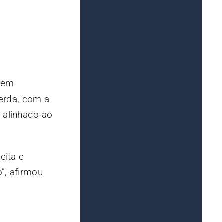
a em
uerda, com a
 alinhado ao
eita e
”, afirmou