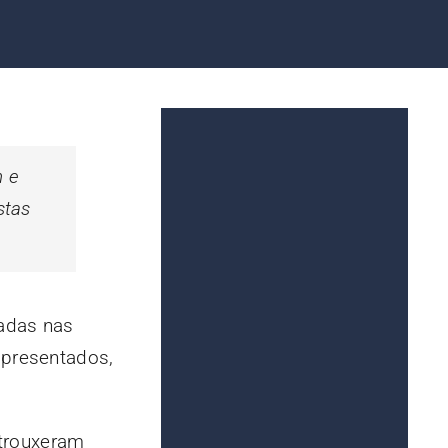
n e
stas
radas nas
apresentados,
 trouxeram