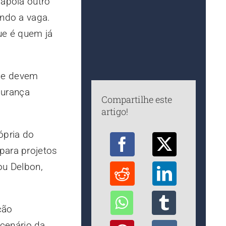
 apoia outro
ando a vaga.
que é quem já
que devem
gurança
Compartilhe este
artigo!
ópria do
para projetos
ou Delbon,
ção
cenário da