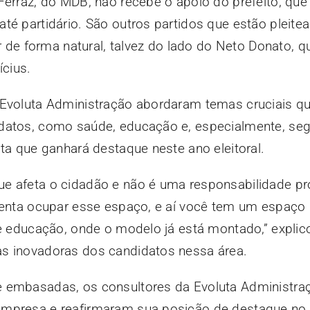
Ferraz, do MDB, não recebe o apoio do prefeito, que
té partidário. São outros partidos que estão pleite
ir de forma natural, talvez do lado do Neto Donato, 
ícius.
 Evoluta Administração abordaram temas cruciais 
datos, como saúde, educação e, especialmente, se
ita que ganhará destaque neste ano eleitoral.
e afeta o cidadão e não é uma responsabilidade pr
tenta ocupar esse espaço, e aí você tem um espaço 
 e educação, onde o modelo já está montado,” explic
s inovadoras dos candidatos nessa área.
e embasadas, os consultores da Evoluta Administra
empresa e reafirmaram sua posição de destaque no 