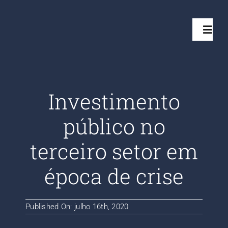
Ir
para
Toggl
o
Navig
conteúdo
Início
Investimento
Projetos
público no
Serviços
terceiro setor em
época de crise
Quem somos
Clientes Aten
Published On: julho 16th, 2020