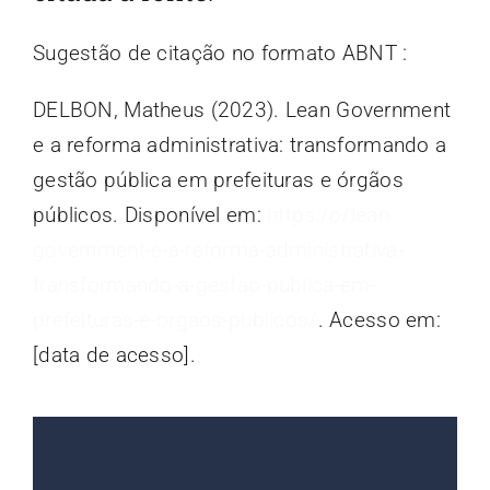
Sugestão de citação no formato ABNT :
DELBON, Matheus (2023). Lean Government
e a reforma administrativa: transformando a
gestão pública em prefeituras e órgãos
públicos. Disponível em:
https:/p/lean-
government-e-a-reforma-administrativa-
transformando-a-gestao-publica-em-
prefeituras-e-orgaos-publicos/
. Acesso em:
[data de acesso].