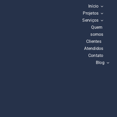
Ir
Início
para
Projetos
o
Serviços
Quem
conteúdo
somos
Clientes
Atendidos
Contato
Blog