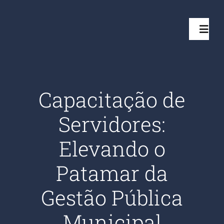
Ir
para
Toggl
o
Navig
conteúdo
Início
Capacitação de
Projetos
Servidores:
Serviços
Elevando o
Patamar da
Quem somos
Gestão Pública
Clientes Aten
Municipal