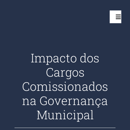
Ir
para
Toggl
o
Navig
conteúdo
Início
Impacto dos
Projetos
Cargos
Serviços
Comissionados
na Governança
Quem somos
Municipal
Clientes Aten