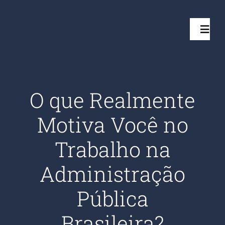
Ir
para
Toggl
o
Navig
conteúdo
Início
O que Realmente
Projetos
Motiva Você no
Serviços
Trabalho na
Administração
Quem somos
Pública
Clientes Aten
Brasileira?