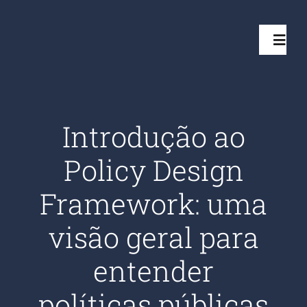
Ir
para
Toggl
o
Navig
conteúdo
Início
Introdução ao
Projetos
Policy Design
Serviços
Framework: uma
visão geral para
Quem somos
entender
Clientes Aten
políticas públicas