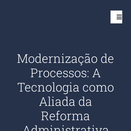
Ir
para
Toggl
o
Navig
conteúdo
Início
Modernização de
Projetos
Processos: A
Serviços
Tecnologia como
Aliada da
Quem somos
Reforma
Clientes Aten
Administrativa