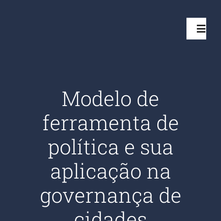
Ir
para
Toggl
o
Navig
conteúdo
Início
Modelo de
Projetos
ferramenta de
Serviços
política e sua
aplicação na
Quem somos
governança de
Clientes Aten
cidades