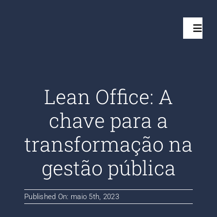
Ir
para
Toggl
o
Navig
conteúdo
Início
Lean Office: A
Projetos
chave para a
Serviços
transformação na
gestão pública
Quem somos
Clientes Aten
Published On: maio 5th, 2023