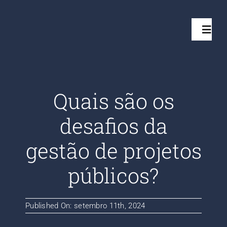
Ir
para
Toggl
o
Navig
conteúdo
Início
Quais são os
Projetos
desafios da
Serviços
gestão de projetos
públicos?
Quem somos
Clientes Aten
Published On: setembro 11th, 2024