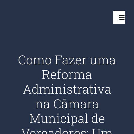
Ir
para
Toggl
o
Navig
conteúdo
Início
Como Fazer uma
Projetos
Reforma
Serviços
Administrativa
na Câmara
Quem somos
Municipal de
Clientes Aten
Vereadores: Um