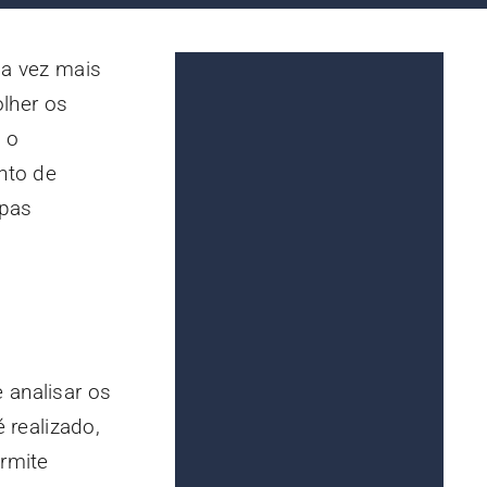
da vez mais
olher os
 o
nto de
apas
 analisar os
 realizado,
ermite