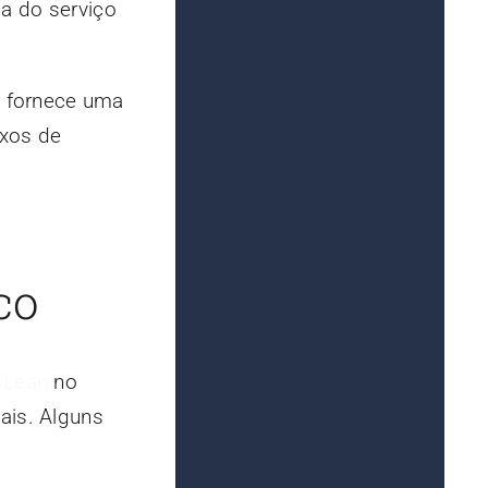
ga do serviço
s fornece uma
uxos de
co
o
Lean
no
ais. Alguns