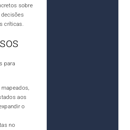
cretos sobre
 decisões
 críticas.
sos
s para
ão mapeados,
estados aos
expandir o
tas no