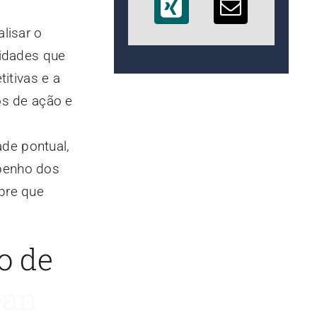
lisar o
vidades que
itivas e a
os de ação e
de pontual,
penho dos
pre que
o de
ean