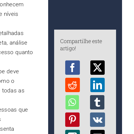
 conhecem
 níveis
etalhadas
Compartilhe este
ta, análise
artigo!
ocesso quanto
pe deve
como o
e todas as
pessoas que
s
esenta