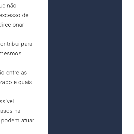
que não
 excesso de
direcionar
ntribui para
s mesmos
o entre as
zado e quais
ssível
rasos na
s podem atuar