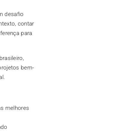
m desafio
texto, contar
iferença para
rasileiro,
projetos bem-
l.
as melhores
ndo