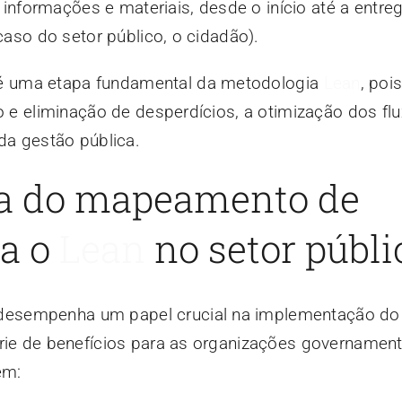
s, informações e materiais, desde o início até a entre
 caso do setor público, o cidadão).
 uma etapa fundamental da metodologia
Lean
, poi
ão e eliminação de desperdícios, a otimização dos fl
 da gestão pública.
a do mapeamento de
ra o
Lean
no setor públi
esempenha um papel crucial na implementação d
rie de benefícios para as organizações governament
em: