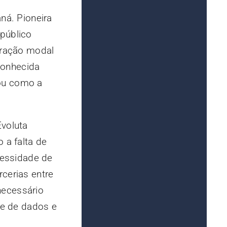
ná. Pioneira
 público
egração modal
conhecida
rou como a
Evoluta
 a falta de
cessidade de
cerias entre
 necessário
se de dados e