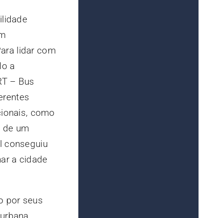
ilidade
um
ara lidar com
do a
RT – Bus
ferentes
ionais, como
o de um
l conseguiu
nar a cidade
o por seus
 urbana