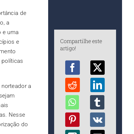
ortância de
o, a
o e uma
Compartilhe este
cípios e
artigo!
imento
políticas
 norteador a
 sejam
mais
cas. Nesse
iorização do