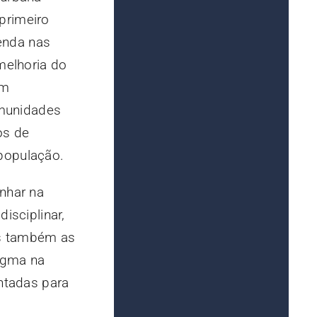
primeiro
enda nas
melhoria do
am
omunidades
os de
população.
nhar na
isciplinar,
as também as
igma na
entadas para