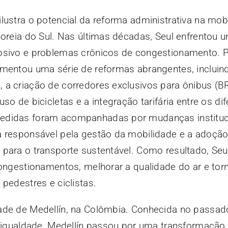
lustra o potencial da reforma administrativa na mob
Coreia do Sul. Nas últimas décadas, Seul enfrentou 
osivo e problemas crônicos de congestionamento. P
ementou uma série de reformas abrangentes, incluin
 a criação de corredores exclusivos para ônibus (B
so de bicicletas e a integração tarifária entre os di
edidas foram acompanhadas por mudanças instituc
a responsável pela gestão da mobilidade e a adoçã
 para o transporte sustentável. Como resultado, Seu
congestionamentos, melhorar a qualidade do ar e tor
pedestres e ciclistas.
ade de Medellín, na Colômbia. Conhecida no passad
esigualdade, Medellín passou por uma transformação