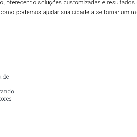
o, oferecendo soluções customizadas e resultados 
 como podemos ajudar sua cidade a se tornar um m
.
Receba em seu e-mail 
a de
Com as principais inovações e no
brando
tores