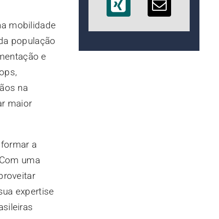
na mobilidade
 da população
ementação e
ops,
dãos na
ar maior
sformar a
s. Com uma
proveitar
sua expertise
sileiras