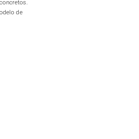
concretos.
odelo de
nossa newsletter
tícias da administração pública