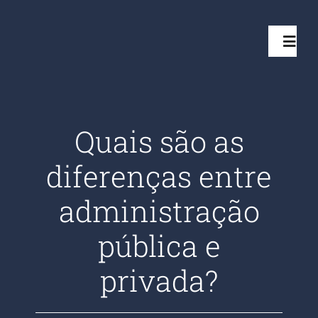
Ir
para
Toggl
o
Navig
conteúdo
Início
Quais são as
Projetos
diferenças entre
Serviços
administração
pública e
Quem somos
privada?
Clientes Aten