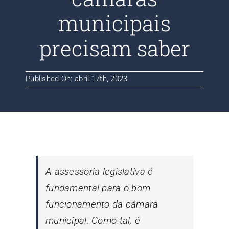
Contato
municipais
precisam saber
Blog
Published On: abril 17th, 2023
A assessoria legislativa é
fundamental para o bom
funcionamento da câmara
municipal. Como tal, é