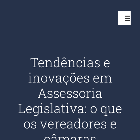
Ir
para
Toggl
o
Navig
conteúdo
Início
Tendências e
Projetos
inovações em
Serviços
Assessoria
Legislativa: o que
Quem somos
os vereadores e
Clientes Aten
câmaras