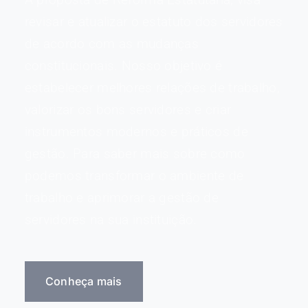
revisar e atualizar o estatuto dos servidores
de acordo com as mudanças
constitucionais. Nosso objetivo é
estabelecer melhores relações de trabalho,
valorizar os bons servidores e criar
instrumentos modernos e práticos de
gestão. Para saber mais sobre como
podemos transformar o ambiente de
trabalho e aprimorar a gestão de
servidores na sua instituição.
Conheça mais