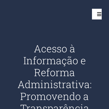
Ir
para
Toggl
o
Navig
conteúdo
Início
Acesso à
Projetos
Informação e
Serviços
Reforma
Administrativa:
Quem somos
Promovendo a
Clientes Aten
Transparência