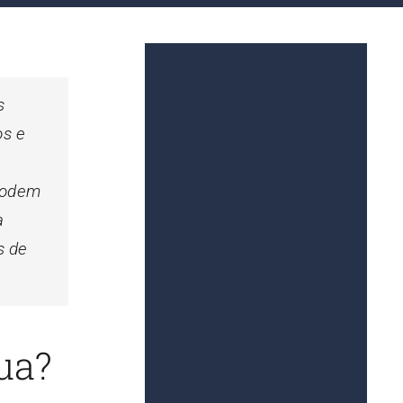
s
os e
podem
a
s de
ua?