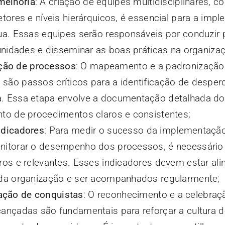
melhoria
: A criação de equipes multidisciplinares, 
etores e níveis hierárquicos, é essencial para a im
nua. Essas equipes serão responsáveis por conduzir 
tunidades e disseminar as boas práticas na organiza
ção de processos
: O mapeamento e a padronização
são passos críticos para a identificação de desperd
a. Essa etapa envolve a documentação detalhada do
nto de procedimentos claros e consistentes;
ndicadores
: Para medir o sucesso da implementação
onitorar o desempenho dos processos, é necessário
aros e relevantes. Esses indicadores devem estar a
 da organização e ser acompanhados regularmente;
ação de conquistas
: O reconhecimento e a celebraç
cançadas são fundamentais para reforçar a cultura d