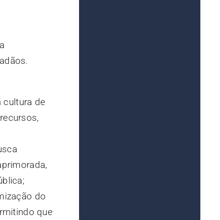
 a
dadãos.
 cultura de
recursos,
usca
aprimorada,
blica;
imização do
ermitindo que