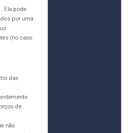
n
. Ela pode
hados por uma
eus
ntes (no caso
tro das
ndentemente
forços de
ue não