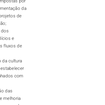
compostas por
plementação da
projetos de
ção;
 dos
ícios e
s fluxos de
 da cultura
 estabelecer
linhados com
ão das
e melhoria