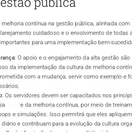
estão pública
 melhoria contínua na gestão pública, alinhada com
planejamento cuidadoso e o envolvimento de todas 
 importantes para uma implementação bem-sucedida
erança
: O apoio e o engajamento da alta gestão são
so da implementação da cultura de melhoria contín
prometida com a mudança, servir como exemplo e f
ssários;
o
: Os servidores devem ser capacitados nos princíp
gia
Lean
e da melhoria contínua, por meio de treina
shops e simulações. Isso permitirá que eles aplique
diário e contribuam para a evolução da cultura orga