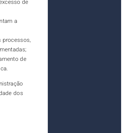
 excesso de
antam a
s processos,
ementadas;
hamento de
ca.
nistração
idade dos