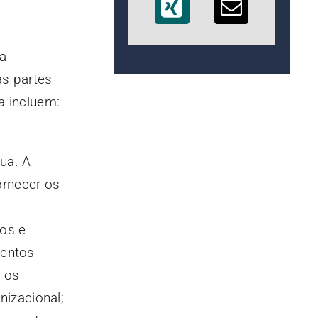
 a
as partes
 incluem:
ua. A
ornecer os
ios e
mentos
m os
nizacional;