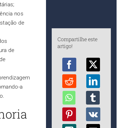
árias;
rência nos
restação de
Compartilhe este
 dos
artigo!
ura de
 de
aprendizagem
ornando-a
o.
horia