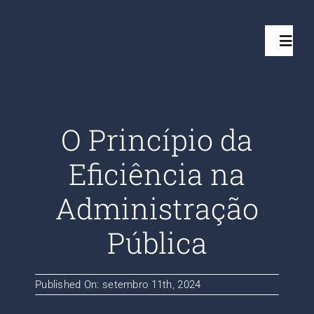
Ir
para
Toggl
o
Navig
conteúdo
Início
O Princípio da
Projetos
Eficiência na
Serviços
Administração
Pública
Quem somos
Clientes Aten
Published On: setembro 11th, 2024