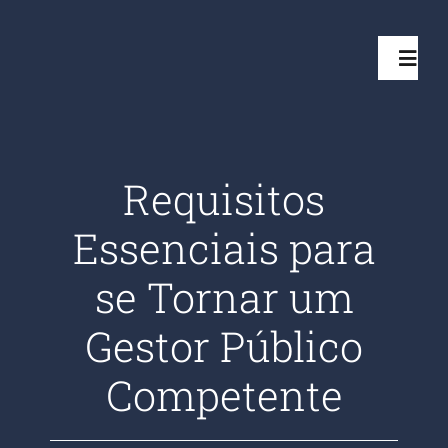
Ir
para
Toggl
o
Navig
conteúdo
Início
Requisitos
Projetos
Essenciais para
Serviços
se Tornar um
Gestor Público
Quem somos
Competente
Clientes Aten