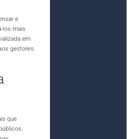
ensar e
á-los mais
cializada em
 aos gestores
a
ais que
públicos.
car: