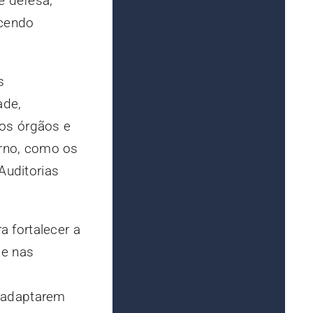
e defesa,
ecendo
s
ade,
dos órgãos e
erno, como os
Auditorias
a fortalecer a
de nas
e adaptarem