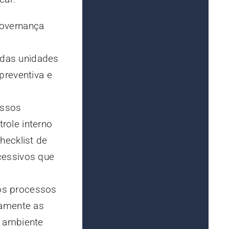
governança
 das unidades
preventiva e
essos
role interno
hecklist de
xcessivos que
dos processos
tamente as
o ambiente