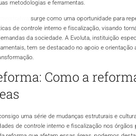
as metodologias e ferramentas.
inistrativa
surge como uma oportunidade para rep
icas de controle interno e fiscalização, visando torn
 demandas da sociedade. A Evoluta, instituição espe
namentais, tem se destacado no apoio e orientação
ransformação.
eforma: Como a reform
reas
consigo uma série de mudanças estruturais e cultur
ades de controle interno e fiscalização nos órgãos 
 da reforma que afetam essas áreas, podemos desta