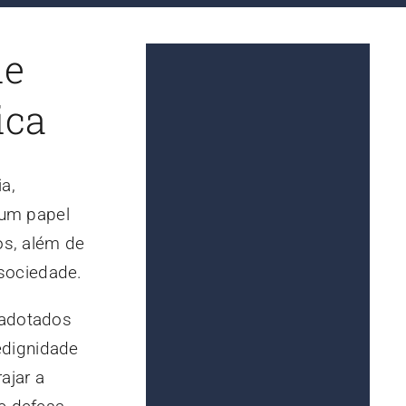
le
ica
ia,
 um papel
os, além de
sociedade.
 adotados
dedignidade
ajar a