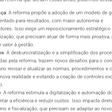
nça
: A reforma propõe a adoção de um modelo de 
ientado para resultados, com maior autonomia e
tores. Isso exige um reposicionamento estratégico
alização, que precisam atuar de forma mais proativa, 
 valor à gestão.
os
: A desburocratização e a simplificação dos proc
das pela reforma, trazem novos desafios para o cont
ário revisar e atualizar as normas, procedimentos e c
 nova realidade e evitando a criação de controles e
o.
o
: A reforma estimula a digitalização e automação 
tar a eficiência e reduzir custos. Isso impacta dire
erno e fiscalização, que precisam se adaptar ao nov