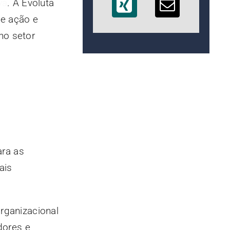
va
. A Evoluta
de ação e
no setor
ara as
ais
organizacional
dores e