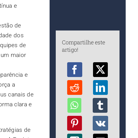
tínua e
estão de
idade dos
Compartilhe este
equipes de
artigo!
e um maior
sparência e
orça a
eus canais de
orma clara e
ratégias de