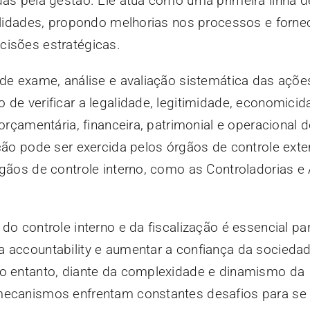
das pela gestão. Ele atua como uma primeira linha d
bilidades, propondo melhorias nos processos e forn
cisões estratégicas.
 de exame, análise e avaliação sistemática das açõe
 de verificar a legalidade, legitimidade, economicid
 orçamentária, financeira, patrimonial e operacional 
ação pode ser exercida pelos órgãos de controle ext
rgãos de controle interno, como as Controladorias e 
do controle interno e da fiscalização é essencial par
a accountability e aumentar a confiança da socieda
No entanto, diante da complexidade e dinamismo da
 mecanismos enfrentam constantes desafios para s