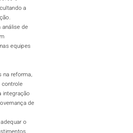
icultando a
ação.
 análise de
em
nas equipes
s na reforma,
 controle
a integração
governança de
 adequar o
stimentos