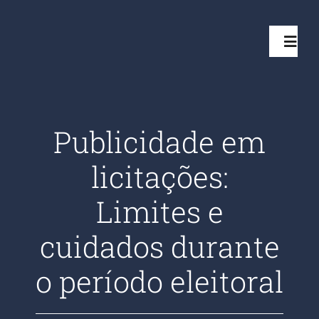
Ir
para
Toggl
o
Navig
conteúdo
Início
Publicidade em
Projetos
licitações:
Serviços
Limites e
cuidados durante
Quem somos
o período eleitoral
Clientes Aten