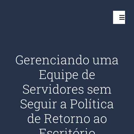
Ir
para
Toggl
o
Navig
conteúdo
Início
Gerenciando uma
Projetos
Equipe de
Serviços
Servidores sem
Seguir a Política
Quem somos
de Retorno ao
Clientes Aten
Escritório