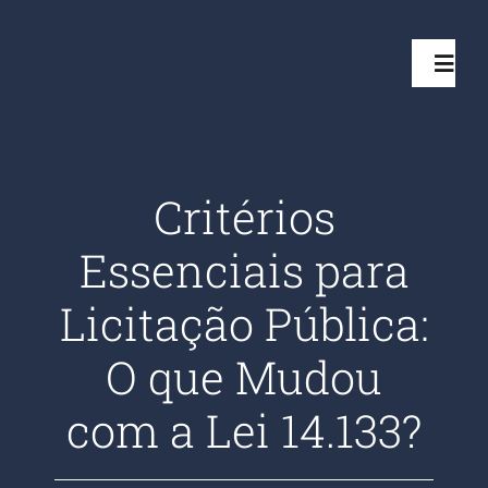
Ir
para
Toggl
o
Navig
conteúdo
Início
Critérios
Projetos
Essenciais para
Serviços
Licitação Pública:
O que Mudou
Quem somos
com a Lei 14.133?
Clientes Aten