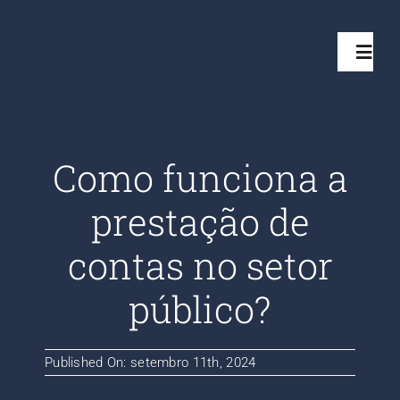
Ir
para
Toggl
o
Navig
conteúdo
Início
Como funciona a
Projetos
prestação de
Serviços
contas no setor
público?
Quem somos
Clientes Aten
Published On: setembro 11th, 2024