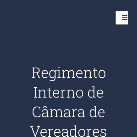
Ir
para
Toggl
o
Navig
conteúdo
Início
Projetos
Regimento
Serviços
Interno de
Quem somos
Câmara de
Clientes Aten
Vereadores